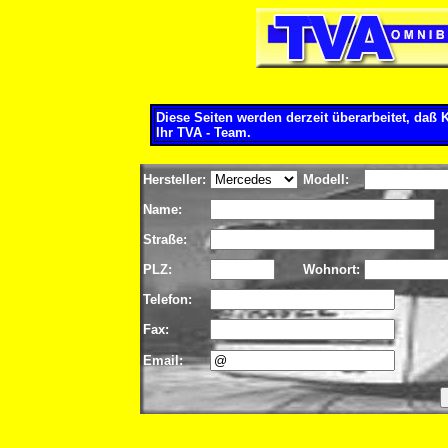
Diese Seiten werden derzeit überarbeitet, daß
Ihr TVA - Team.
Hersteller:
Modell:
Name:
Straße:
PLZ:
Wohnort:
Telefon:
Fax:
Email: